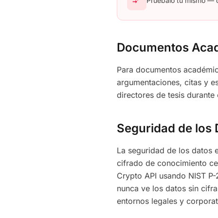
compare_arrows
Pruébalo tú mismo — c
Documentos Aca
Para documentos académicos
argumentaciones, citas y es
directores de tesis durante
Seguridad de los 
La seguridad de los datos e
cifrado de conocimiento ce
Crypto API usando NIST P-2
nunca ve los datos sin cifr
entornos legales y corporat