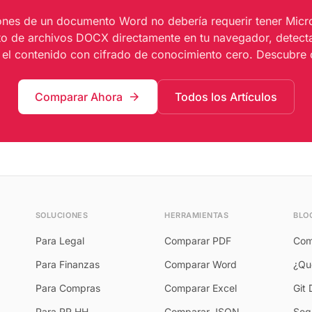
nes de un documento Word no debería requerir tener Micro
exto de archivos DOCX directamente en tu navegador, detect
e el contenido con cifrado de conocimiento cero. Descubre
Comparar Ahora
Todos los Artículos
arrow_forward
SOLUCIONES
HERRAMIENTAS
BLO
Para Legal
Comparar PDF
Com
Para Finanzas
Comparar Word
¿Qué
Para Compras
Comparar Excel
Git 
Para RR.HH.
Comparar JSON
Seg