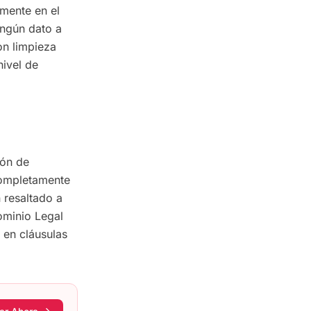
amente en el
ingún dato a
on limpieza
ivel de
ión de
completamente
 resaltado a
ominio Legal
 en cláusulas