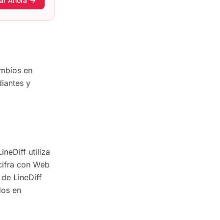
ar Ahora
arrow_forward
ambios en
diantes y
neDiff utiliza
 cifra con Web
 de LineDiff
dos en