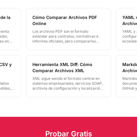
 de la
Cómo Comparar Archivos PDF
YAML 
Online
Archiv
mienta
Los archivos PDF son el formato
YAML y 
ador,
estándar para contratos, normativas e
configur
tes en
informes oficiales, pero compararlos
ecosist
ón. Esta
manualmente es una tarea lenta y
muchos c
, cuándo
propensa a errores. LineDiff extrae el
sintácti
túa como
texto de tus PDFs localmente, detecta
difíciles
s
cada cambio y protege el contenido con
cuándo 
CSV y
Herramienta XML Diff: Cómo
Markdo
cifrado de conocimiento cero. No
LineDiff
s
Comparar Archivos XML
Archi
necesitas Adobe ni software adicional.
pipeline
XML sigue siendo el formato central en
Markdow
 datos
sistemas empresariales, servicios SOAP,
documen
adidas,
archivos de configuración y localización
GitHub y
dos
de software. Comparar dos versiones de
version
n
un archivo XML manualmente es tedioso
esencial
 de
y propenso a errores. LineDiff ofrece
documen
ración en
comparación XML nativa en el
LineDiff
ara
navegador, sin instalación.
navegado
resulta
Probar Gratis