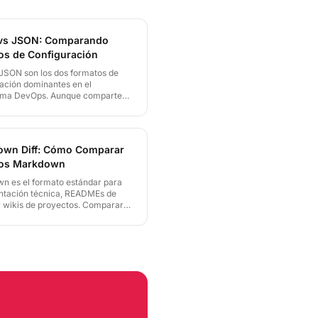
vs JSON: Comparando
os de Configuración
JSON son los dos formatos de
ación dominantes en el
ema DevOps. Aunque comparten
onceptos, sus diferencias
cas pueden generar errores
 de detectar. Esta guía explica
usar cada formato y cómo
wn Diff: Cómo Comparar
 facilita su comparación en
vos Markdown
s de CI/CD.
n es el formato estándar para
tación técnica, READMEs de
 wikis de proyectos. Comparar
es de archivos Markdown es
 en flujos de trabajo de
tación de desarrolladores.
 hace la comparación en el
r y permite exportar los
dos como HTML.