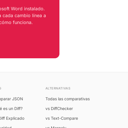
soft Word instalado.
a cada cambio línea a
 cómo funciona.
G
ALTERNATIVAS
parar JSON
Todas las comparativas
 es un Diff?
vs DiffChecker
Diff Explicado
vs Text-Compare
uridad
vs Mergely