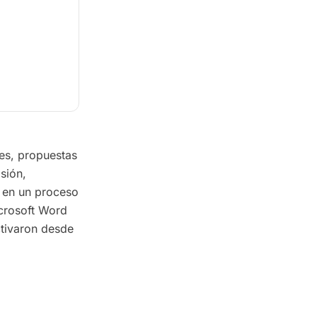
es, propuestas
sión,
e en un proceso
icrosoft Word
activaron desde