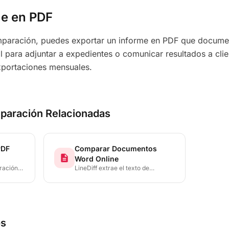
me en PDF
paración, puedes exportar un informe en PDF que documen
il para adjuntar a expedientes o comunicar resultados a clie
exportaciones mensuales.
paración Relacionadas
PDF
Comparar Documentos
description
Word Online
ración
LineDiff extrae el texto de
el texto
archivos DOCX y presenta un diff
lta cada
preciso con código de colores que
muestra cada adición, eliminación
ínea,
y modificación — sin necesidad de
so
instalar Microsoft Word.
os