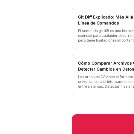
Git Diff Explicado: Más Allá
Línea de Comandos
El comando git diff es una herra
esencial para cualquier desarroll
pero tiene limitaciones importan
cuanto a legibilidad y colaboraci
guía explica qué muestra git diff
queda corto y cómo LineDiff ac
complemento visual para equipo
Cómo Comparar Archivos 
técnicos.
Detectar Cambios en Dato
Los archivos CSV son el formato
universal para el intercambio de
entre sistemas. Detectar filas añ
eliminadas o modificadas entre 
versiones de un CSV es crítico e
auditorías financieras y pipelines
datos. LineDiff hace esta compa
segundos, con soporte también p
Excel.