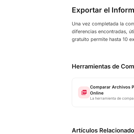
Exportar el Infor
Una vez completada la com
diferencias encontradas, út
gratuito permite hasta 10 
Herramientas de Com
Comparar Archivos 
picture_as_pdf
Online
La herramienta de compa
de PDF de LineDiff extrae 
de ambos archivos y resa
adición, eliminación y
modificación — línea por l
palabra por palabra, inclu
carácter por carácter.
Artículos Relacionad