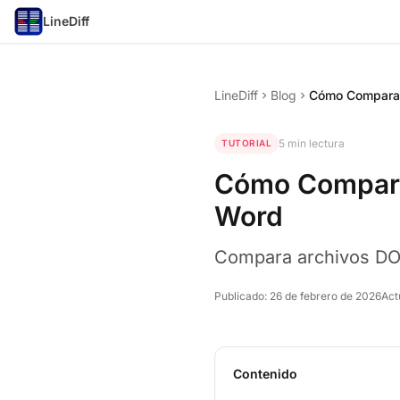
LineDiff
LineDiff
Blog
chevron_right
chevron_right
5 min lectura
TUTORIAL
Cómo Compara
Word
Compara archivos DOC
Publicado:
26 de febrero de 2026
Act
Contenido