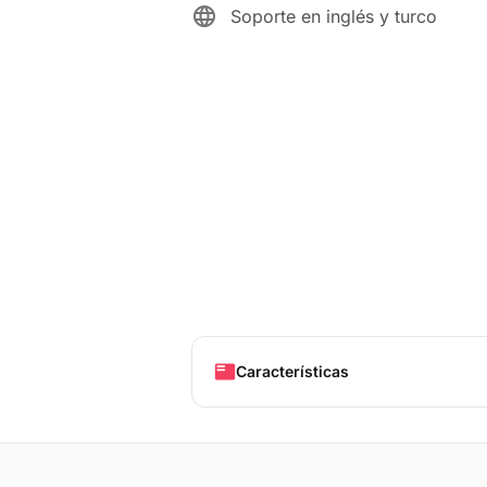
language
Soporte en inglés y turco
featured_play_list
Características