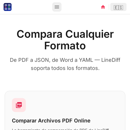
menu
home
🇪🇸
Compara Cualquier
Formato
De PDF a JSON, de Word a YAML — LineDiff
soporta todos los formatos.
picture_as_pdf
Comparar Archivos PDF Online