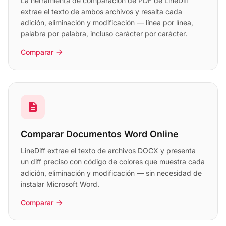
La herramienta de comparación de PDF de LineDiff
extrae el texto de ambos archivos y resalta cada
adición, eliminación y modificación — línea por línea,
palabra por palabra, incluso carácter por carácter.
Comparar
arrow_forward
description
Comparar Documentos Word Online
LineDiff extrae el texto de archivos DOCX y presenta
un diff preciso con código de colores que muestra cada
adición, eliminación y modificación — sin necesidad de
instalar Microsoft Word.
Comparar
arrow_forward