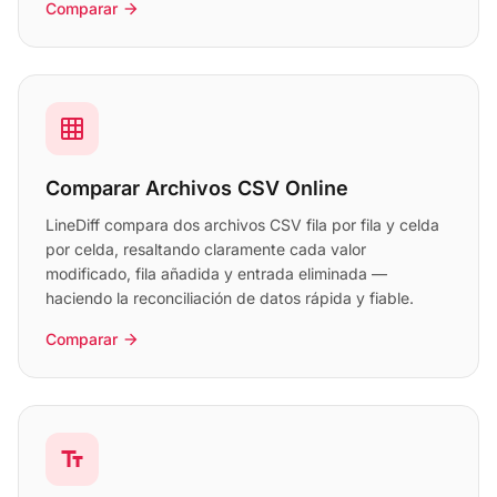
Comparar
arrow_forward
grid_on
Comparar Archivos CSV Online
LineDiff compara dos archivos CSV fila por fila y celda
por celda, resaltando claramente cada valor
modificado, fila añadida y entrada eliminada —
haciendo la reconciliación de datos rápida y fiable.
Comparar
arrow_forward
text_fields