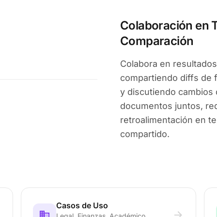
Colaboración en 
Comparación
Colabora en resultados
compartiendo diffs de
y discutiendo cambios 
documentos juntos, red
retroalimentación en t
compartido.
Casos de Uso
d
domain
arrow_forward
Legal, Finanzas, Académico,