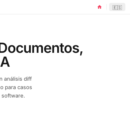
home
🇪🇸
 Documentos,
IA
análisis diff
to para casos
e software.