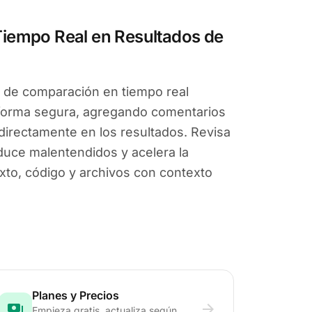
Tiempo Real en Resultados de
 de comparación en tiempo real
 forma segura, agregando comentarios
directamente en los resultados. Revisa
uce malentendidos y acelera la
exto, código y archivos con contexto
Planes y Precios
payments
arrow_forward
Empieza gratis, actualiza según