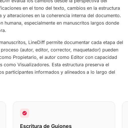
ineDiff evalúa los cambios desde la perspectiva del
ificaciones en el tono del texto, cambios en la estructura
ura y alteraciones en la coherencia interna del documento.
ión humana, especialmente en manuscritos largos donde
ra.
e manuscritos, LineDiff permite documentar cada etapa del
l proceso (autor, editor, corrector, maquetador) pueden
r como Propietario, el autor como Editor con capacidad
s como Visualizadores. Esta estructura preserva el
os participantes informados y alineados a lo largo del
check_circle
Escritura de Guiones