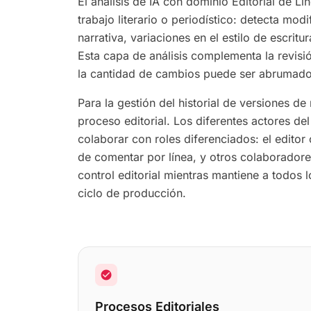
El análisis de IA con dominio Editorial de L
trabajo literario o periodístico: detecta mod
narrativa, variaciones en el estilo de escrit
Esta capa de análisis complementa la revis
la cantidad de cambios puede ser abrumado
Para la gestión del historial de versiones d
proceso editorial. Los diferentes actores de
colaborar con roles diferenciados: el edito
de comentar por línea, y otros colaboradore
control editorial mientras mantiene a todos l
ciclo de producción.
check_circle
Procesos Editoriales