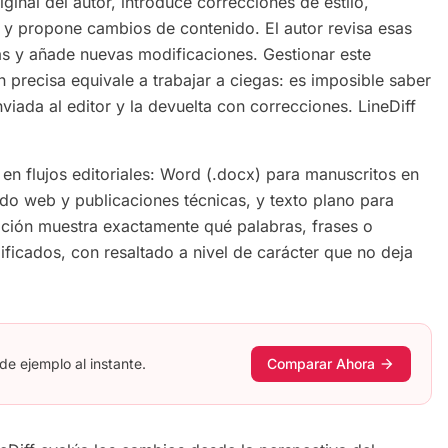
riginal del autor, introduce correcciones de estilo,
va y propone cambios de contenido. El autor revisa esas
as y añade nuevas modificaciones. Gestionar este
precisa equivale a trabajar a ciegas: es imposible saber
viada al editor y la devuelta con correcciones. LineDiff
 en flujos editoriales: Word (.docx) para manuscritos en
o web y publicaciones técnicas, y texto plano para
ción muestra exactamente qué palabras, frases o
ficados, con resaltado a nivel de carácter que no deja
e ejemplo al instante.
Comparar Ahora
arrow_forward