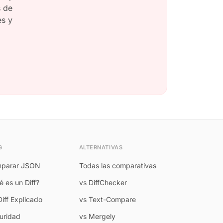
s de
es y
G
ALTERNATIVAS
parar JSON
Todas las comparativas
 es un Diff?
vs DiffChecker
Diff Explicado
vs Text-Compare
uridad
vs Mergely