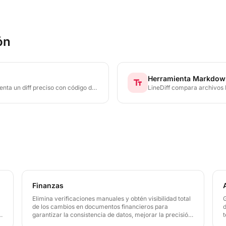
ón
Herramienta Markdow
text_fields
enta un diff preciso con código de
LineDiff compara archivos M
 modificación — sin necesidad de
palabra por palabra, facili
revisiones de publicacion
Finanzas
Elimina verificaciones manuales y obtén visibilidad total
G
de los cambios en documentos financieros para
garantizar la consistencia de datos, mejorar la precisión
t
de informes y aumentar la preparación para auditorías