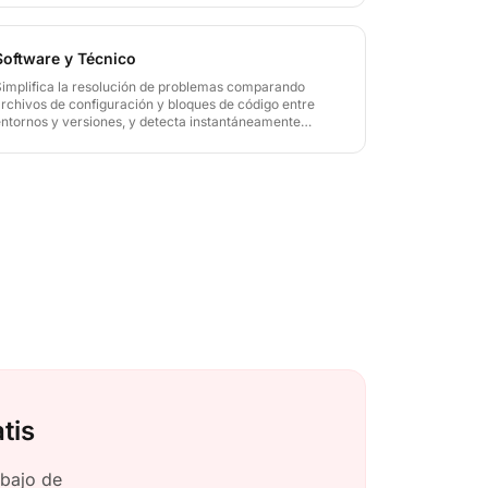
rtículos, tesis y propuestas de investigación.
Software y Técnico
Simplifica la resolución de problemas comparando
archivos de configuración y bloques de código entre
entornos y versiones, y detecta instantáneamente
derivas de configuración y diferencias de código para
mantener alineados los entornos de desarrollo y
producción.
tis
abajo de