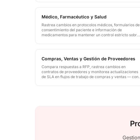
Médico, Farmacéutico y Salud
Rastrea cambios en protocolos médicos, formularios de
consentimiento del paciente e información de
medicamentos para mantener un control estricto sobre
documentos clínicos y médicos donde la precisión y
seguridad son críticas en toda la documentación
sanitaria.
Compras, Ventas y Gestión de Proveedores
Compara respuestas a RFP, rastrea cambios en
contratos de proveedores y monitorea actualizaciones
de SLA en flujos de trabajo de compras y ventas — con
análisis semántico basado en IA que detecta términos
comerciales críticos y cambios de precios al instante.
Pr
Gestion