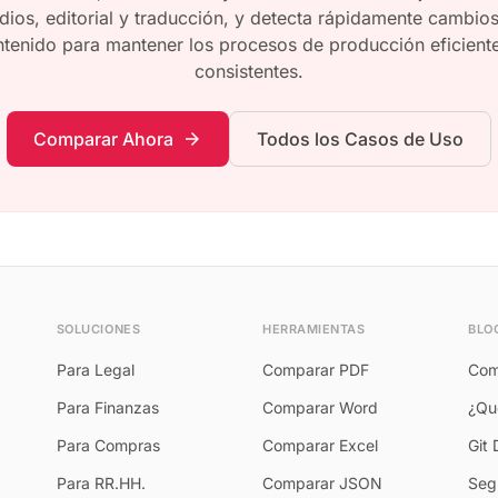
ios, editorial y traducción, y detecta rápidamente cambio
tenido para mantener los procesos de producción eficient
consistentes.
Comparar Ahora
Todos los Casos de Uso
arrow_forward
SOLUCIONES
HERRAMIENTAS
BLO
Para Legal
Comparar PDF
Com
Para Finanzas
Comparar Word
¿Qué
Para Compras
Comparar Excel
Git 
Para RR.HH.
Comparar JSON
Seg