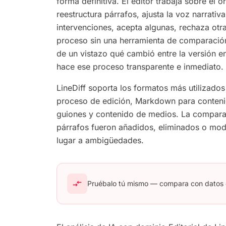
forma definitiva. El editor trabaja sobre el o
reestructura párrafos, ajusta la voz narrati
intervenciones, acepta algunas, rechaza otr
proceso sin una herramienta de comparación 
de un vistazo qué cambió entre la versión en
hace ese proceso transparente e inmediato.
LineDiff soporta los formatos más utilizados
proceso de edición, Markdown para contenid
guiones y contenido de medios. La compara
párrafos fueron añadidos, eliminados o modi
lugar a ambigüedades.
compare_arrows
Pruébalo tú mismo — compara con datos d