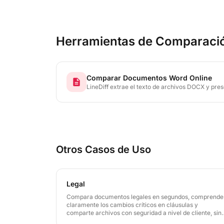
Herramientas de Comparaci
Comparar Documentos Word Online
description
LineDiff extrae el texto de archivos DOCX y pres
colores que muestra cada adición, eliminación y
instalar Microsoft Word.
Otros Casos de Uso
Legal
Compara documentos legales en segundos, comprende
claramente los cambios críticos en cláusulas y
comparte archivos con seguridad a nivel de cliente, sin
leer contratos línea por línea.