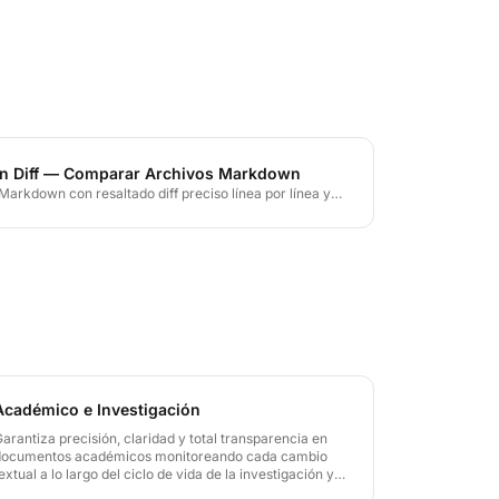
n Diff — Comparar Archivos Markdown
arkdown con resaltado diff preciso línea por línea y
tando la revisión de ediciones de documentación,
es de blog y cambios en README.
Académico e Investigación
arantiza precisión, claridad y total transparencia en
documentos académicos monitoreando cada cambio
extual a lo largo del ciclo de vida de la investigación y
colaborando sin interrupciones en todas las versiones de