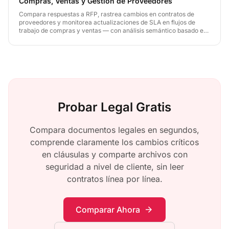
Compras, Ventas y Gestión de Proveedores
Compara respuestas a RFP, rastrea cambios en contratos de
proveedores y monitorea actualizaciones de SLA en flujos de
trabajo de compras y ventas — con análisis semántico basado en
IA que detecta términos comerciales críticos y cambios de
precios al instante.
Probar Legal Gratis
Compara documentos legales en segundos,
comprende claramente los cambios críticos
en cláusulas y comparte archivos con
seguridad a nivel de cliente, sin leer
contratos línea por línea.
Comparar Ahora
arrow_forward