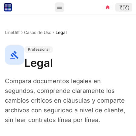
menu
home
🇪🇸
LineDiff
Casos de Uso
Legal
chevron_right
chevron_right
Professional
gavel
Legal
Compara documentos legales en
segundos, comprende claramente los
cambios críticos en cláusulas y comparte
archivos con seguridad a nivel de cliente,
sin leer contratos línea por línea.