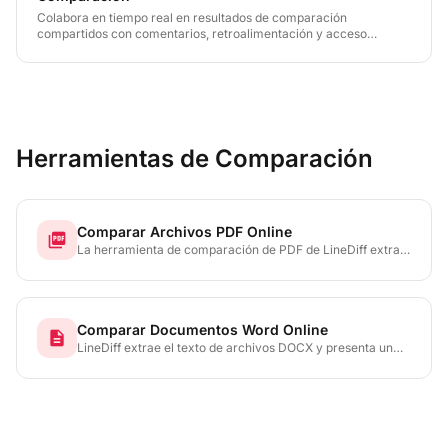
Colabora en tiempo real en resultados de comparación
compartidos con comentarios, retroalimentación y acceso
seguro.
Herramientas de Comparación
Comparar Archivos PDF Online
picture_as_pdf
La herramienta de comparación de PDF de LineDiff extrae
el texto de ambos archivos y resalta cada adición,
eliminación y modificación — línea por línea, palabra por
palabra, incluso carácter por carácter.
Comparar Documentos Word Online
description
LineDiff extrae el texto de archivos DOCX y presenta un
diff preciso con código de colores que muestra cada
adición, eliminación y modificación — sin necesidad de
instalar Microsoft Word.