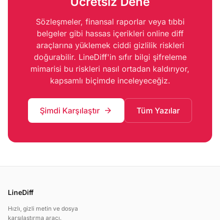
Ücretsiz Dene
Sözleşmeler, finansal raporlar veya tıbbi
belgeler gibi hassas içerikleri online diff
araçlarına yüklemek ciddi gizlilik riskleri
doğurabilir. LineDiff'in sıfır bilgi şifreleme
mimarisi bu riskleri nasıl ortadan kaldırıyor,
kapsamlı biçimde inceleyeceğiz.
Şimdi Karşılaştır
Tüm Yazılar
arrow_forward
LineDiff
Hızlı, gizli metin ve dosya
karşılaştırma aracı.