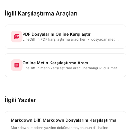
İlgili Karşılaştırma Araçları
PDF Dosyalarını Online Karşılaştır
picture_as_pdf
LineDiff'in PDF karşılaştırma aracı her iki dosyadan metin
çıkarır ve her eklemeyi, silmeyi ve değişikliği satır satır,
kelime kelime, hatta karakter karakter vurgular.
Online Metin Karşılaştırma Aracı
article
LineDiff'in metin karşılaştırma aracı, herhangi iki düz metin
belgesini yapıştırmanıza veya yüklemenize ve satır, kelime
ve karakter düzeyinde hassasiyetle vurgulanan her
eklemeyi, silmeyi ve değişikliği anında görmenize olanak
tanır.
İlgili Yazılar
Markdown Diff: Markdown Dosyalarını Karşılaştırma
Markdown, modern yazılım dokümantasyonunun dili haline