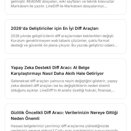
gelmiştir. README dosyaları, wiki sayfaları ve teknik kılavuzlar
Markdown ile yazılır. LineDiff ile Markdown dosyalarınızı
karşılaştırın ve dokümantasyon versiyonlarınızı etkili biçimde
yönetin.
2026'da Geliştiriciler için En İyi Diff Araçları
2026 yılında geliştiricilerin diff araçlarından beklentileri değişti.
Kurulum gerektirmeyen web tabanlı çözümler, çoklu format
desteği ve güvenlik ön plana çıkıyor. Bu yazıda geliştirici odaklı
diff araçlarını karşılaştırıyor ve LineDiff'in avantajlarını detaylıca
inceliyoruz.
Yapay Zeka Destekli Diff Aracı: AI Belge
Karşılaştırmayı Nasıl Daha Akıllı Hale Getiriyor
Geleneksel diff araçları yalnızca neyin değiştiğini gösterir; yapay
zeka destekli diff araçları ise bu değişikliklerin neden önemli
olduğunu açıklar. LineDiff'in AI analiz özelliği hukuki, finansal,
teknik ve akademik belgelerdeki değişiklikleri alan uzmanlığıyla
yorumlar ve eyleme dönüştürülebilir öneriler sunar.
Gizlilik Öncelikli Diff Aracı: Verilerinizin Nereye Gittiği
Neden Önemli
Hassas belgelerinizi çevrimiçi diff araçlarına yüklediğinizde
verileriniz nereye gidiyor? Çoğu araç içeriklerinizi sunucularında