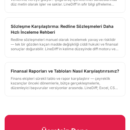
düz metin olarak işler ve saklar. LineDiff'in sıfır bilgi şifreleme
mimarisi, istemci tarafı işleme ve çevrimdışı PWA desteği ile
verileriniz her zaman sizin kontrolünüzde kalır.
Sözleşme Karşılaştırma: Redline Sözleşmeleri Daha
Hızlı İnceleme Rehberi
Redline sözleşmeleri manuel olarak incelemek yavaş ve risklidir
— tek bir gözden kaçan madde değişikliği ciddi hukuki ve finansal
sonuçlar doğurabilir. LineDiff'in kelime düzeyinde diff motoru ve
YZ Hukuki analizi, her değişikliği saniyeler içinde yakalar; sıfır
bilgi şifrelemesi avukat-müvekkil gizliliğini korur.
Finansal Raporları ve Tabloları Nasıl Karşılaştırırsınız?
Finans ekipleri sürekli tablo ve rapor karşılaştırır — çeyreklik
kazançlar önceki dönemlerle, bütçe gerçekleşmelerle,
düzenleyici başvurular versiyonlar arasında. LineDiff; Excel, CSV
ve PDF finansal belgeleri hücre düzeyinde hassasiyetle ve önemli
farkları otomatik işaretleyen YZ Finans analizi ile işler.