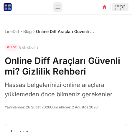
menu
home
🇹🇷
LineDiff
Blog
Online Diff Araçları Güvenli mi? Gizlilik Rehberi
chevron_right
chevron_right
8 dk okuma
GUIDE
Online Diff Araçları Güvenli
mi? Gizlilik Rehberi
Hassas belgelerinizi online araçlara
yüklemeden önce bilmeniz gerekenler
Yayınlanma:
26 Şubat 2026
Güncelleme:
2 Ağustos 2026