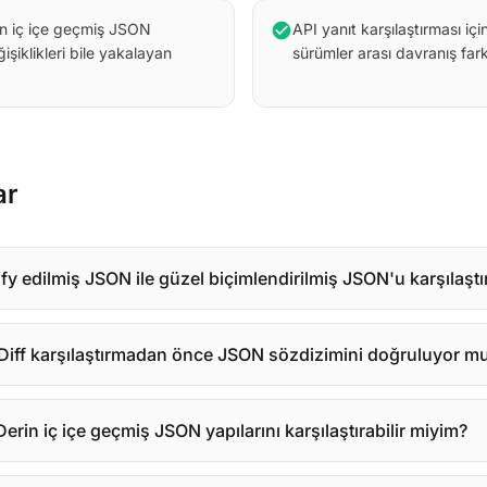
rin iç içe geçmiş JSON
check_circle
API yanıt karşılaştırması içi
şiklikleri bile yakalayan
sürümler arası davranış farkl
ar
ify edilmiş JSON ile güzel biçimlendirilmiş JSON'u karşılaştır
Diff karşılaştırmadan önce JSON sözdizimini doğruluyor m
Derin iç içe geçmiş JSON yapılarını karşılaştırabilir miyim?