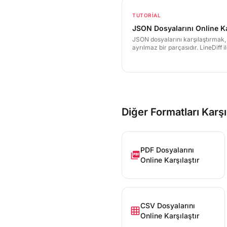
TUTORIAL
JSON Dosyalarını Online Ka
JSON dosyalarını karşılaştırmak, 
ayrılmaz bir parçasıdır. LineDiff i
yapılandırma dosyalarınızdaki ve
değişiklikleri anında tespit edebi
karşılaştırmanın tüm inceliklerin
Diğer Formatları Karşı
PDF Dosyalarını
picture_as_pdf
Online Karşılaştır
CSV Dosyalarını
grid_on
Online Karşılaştır