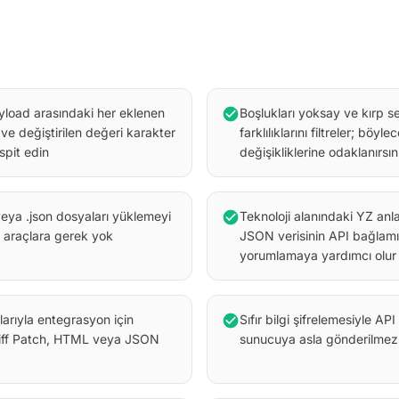
yload arasındaki her eklenen
check_circle
Boşlukları yoksay ve kırp s
i ve değiştirilen değeri karakter
farklılıklarını filtreler; böyl
spit edin
değişikliklerine odaklanırsın
veya .json dosyaları yüklemeyi
check_circle
Teknoloji alanındaki YZ anl
 araçlara gerek yok
JSON verisinin API bağlamı
yorumlamaya yardımcı olur
larıyla entegrasyon için
check_circle
Sıfır bilgi şifrelemesiyle API
 Diff Patch, HTML veya JSON
sunucuya asla gönderilmez