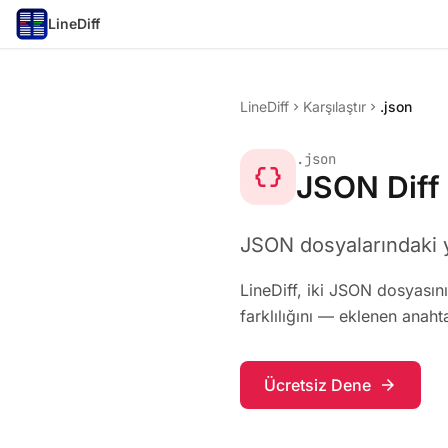
LineDiff
LineDiff
Karşılaştır
.json
chevron_right
chevron_right
.json
data_object
JSON Diff 
JSON dosyalarındaki ya
LineDiff, iki JSON dosyasını
farklılığını — eklenen anahta
Ücretsiz Dene
arrow_forward