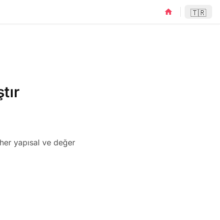
home
🇹🇷
tır
 her yapısal ve değer