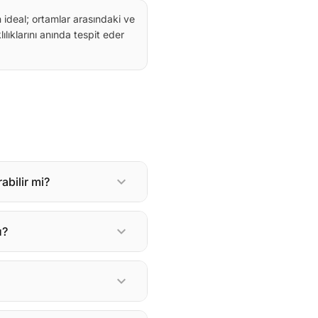
n ideal; ortamlar arasındaki ve
ılıklarını anında tespit eder
expand_more
abilir mi?
expand_more
u?
expand_more