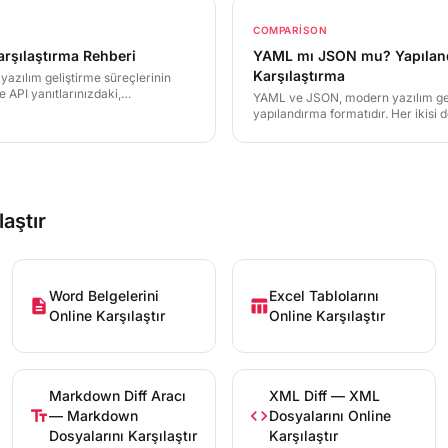
COMPARISON
rşılaştırma Rehberi
YAML mı JSON mu? Yapıland
Karşılaştırma
yazılım geliştirme süreçlerinin
le API yanıtlarınızdaki,
YAML ve JSON, modern yazılım geli
ya veri şemalarınızdaki
yapılandırma formatıdır. Her ikisi 
lirsiniz. Bu rehberde JSON
parlar. Bu yazıda syntax farklarını,
i öğreneceksiniz.
LineDiff ile her ikisini nasıl etkili k
öğreneceksiniz.
laştır
Word Belgelerini
Excel Tablolarını
description
table_chart
Online Karşılaştır
Online Karşılaştır
Markdown Diff Aracı
XML Diff — XML
text_fields
code
— Markdown
Dosyalarını Online
Dosyalarını Karşılaştır
Karşılaştır