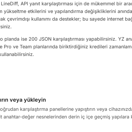
la LineDiff, API yanıt karşılaştırması için de mükemmel bir ara
üm yükseltme etkilerini ve yapılandırma değişikliklerini anında 
rak çevrimdışı kullanımı da destekler; bu sayede internet b
siniz.
 planda ise 200 JSON karşılaştırması yapabilirsiniz. YZ anali
 Pro ve Team planlarında biriktirdiğiniz kredileri zamanla
ullanabilirsiniz.
rın veya yükleyin
oğrudan karşılaştırma panellerine yapıştırın veya cihazını
sit anahtar-değer nesnelerinden derin iç içe geçmiş yapılara