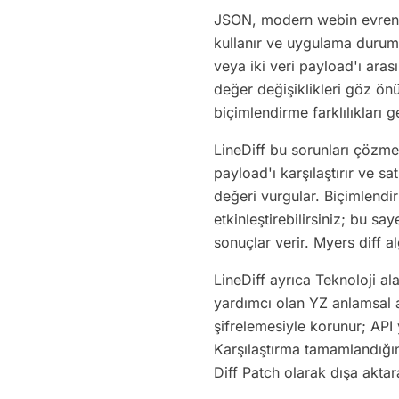
JSON, modern webin evrense
kullanır ve uygulama durumu
veya iki veri payload'ı aras
değer değişiklikleri göz önü
biçimlendirme farklılıkları ge
LineDiff bu sorunları çözmek
payload'ı karşılaştırır ve sa
değeri vurgular. Biçimlendir
etkinleştirebilirsiniz; bu s
sonuçlar verir. Myers diff al
LineDiff ayrıca Teknoloji a
yardımcı olan YZ anlamsal 
şifrelemesiyle korunur; API
Karşılaştırma tamamlandığı
Diff Patch olarak dışa aktara