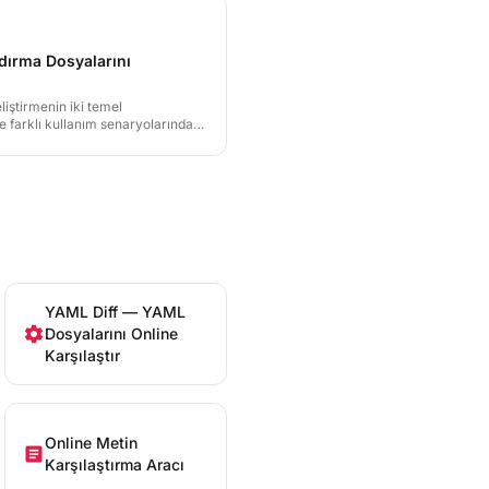
ırma Dosyalarını
ştirmenin iki temel
de farklı kullanım senaryolarında
 güçlü ve zayıf yönlerini ve
arşılaştırabileceğinizi
YAML Diff — YAML
settings
Dosyalarını Online
Karşılaştır
Online Metin
article
Karşılaştırma Aracı