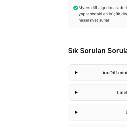
check_circle
Myers diff algoritması de
yapılarındaki en küçük deği
hassasiyet sunar
Sık Sorulan Sorul
LineDiff min
Line