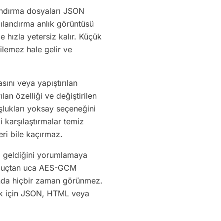
andırma dosyaları JSON
ılandırma anlık görüntüsü
 hızla yetersiz kalır. Küçük
ilemez hale gelir ve
sını veya yapıştırılan
lan özelliği ve değiştirilen
oşlukları yoksay seçeneğini
i karşılaştırmalar temiz
eri bile kaçırmaz.
ma geldiğini yorumlamaya
yle uçtan uca AES-GCM
fında hiçbir zaman görünmez.
mek için JSON, HTML veya