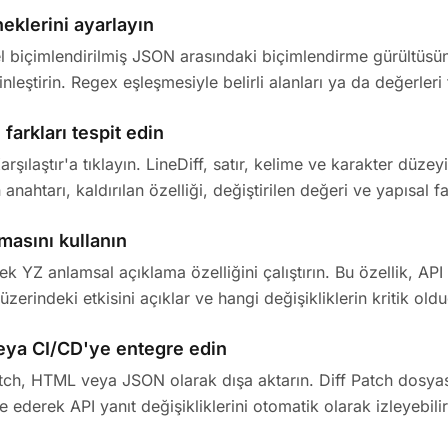
eklerini ayarlayın
l biçimlendirilmiş JSON arasındaki biçimlendirme gürültüsün
nleştirin. Regex eşleşmesiyle belirli alanları ya da değerler
 farkları tespit edin
Karşılaştır'a tıklayın. LineDiff, satır, kelime ve karakter düze
anahtarı, kaldırılan özelliği, değiştirilen değeri ve yapısal fa
masını kullanın
ek YZ anlamsal açıklama özelliğini çalıştırın. Bu özellik, AP
zerindeki etkisini açıklar ve hangi değişikliklerin kritik old
 veya CI/CD'ye entegre edin
atch, HTML veya JSON olarak dışa aktarın. Diff Patch dosyas
 ederek API yanıt değişikliklerini otomatik olarak izleyebilir