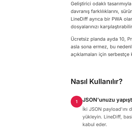
Geliştirici odaklı tasarımıy
davranış farklılıklarını, sür
LineDiff ayrıca bir PWA ola
dosyalarınızı karşılaştırabilir
Ücretsiz planda ayda 10, Pro
asla sona ermez, bu nedenle
açıklamaları için serbestçe k
Nasıl Kullanılır?
JSON'unuzu yapıştı
1
İki JSON payload'ını d
yükleyin. LineDiff, ba
kabul eder.