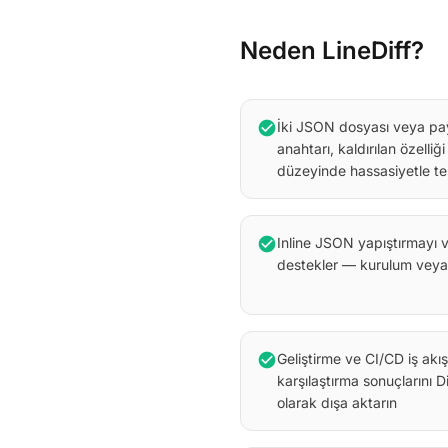
Neden LineDiff?
check_circle
İki JSON dosyası veya pa
anahtarı, kaldırılan özelliğ
düzeyinde hassasiyetle te
check_circle
Inline JSON yapıştırmayı 
destekler — kurulum veya
check_circle
Geliştirme ve CI/CD iş akış
karşılaştırma sonuçlarını
olarak dışa aktarın