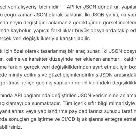
l veri alışverişi biçimidir — API'ler JSON döndürür, yapıl
 çoğu zaman JSON olarak saklanır. İki JSON yanıtı, iki yap
ında neyin değiştiğini anlamanız gerektiğinde görsel inceleme
nde kaybolur, yapısal farklılıklar büyük dosyalarda takip ed
rçek veri değişiklikleriyle karıştırılabilir.
 için özel olarak tasarlanmış bir araç sunar. İki JSON dosya
tır, kelime ve karakter düzeyinde her eklenen anahtarı, kaldırı
me farkını gerçek veri değişikliklerinden ayırt etmek için b
ayede minify edilmiş ve güzel biçimlendirilmiş JSON arasındak
goritması iç içe geçmiş yapıların derinliklerindeki değişiklikl
lanında API bağlamında değiştirilen JSON verisinin ne anla
açıklamayı da sunmaktadır. Tüm içerik sıfır bilgi mimarisi
 yanıtlarınız veya yapılandırma payload'larınız sunucu tara
nda sonuçları geliştirme ve CI/CD iş akışlarına entegre et
bilirsiniz.