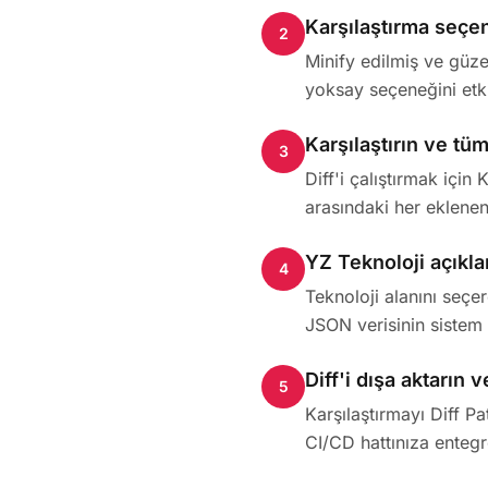
Karşılaştırma seçen
2
Minify edilmiş ve güze
yoksay seçeneğini etki
Karşılaştırın ve tüm
3
Diff'i çalıştırmak için 
arasındaki her eklenen 
YZ Teknoloji açıkla
4
Teknoloji alanını seçer
JSON verisinin sistem ü
Diff'i dışa aktarın
5
Karşılaştırmayı Diff P
CI/CD hattınıza entegre