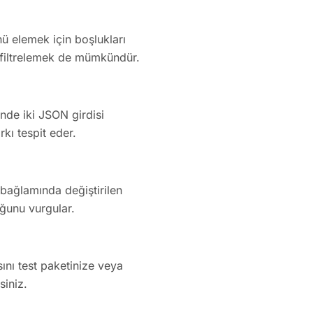
ü elemek için boşlukları
i filtrelemek de mümkündür.
yinde iki JSON girdisi
rkı tespit eder.
I bağlamında değiştirilen
uğunu vurgular.
ını test paketinize veya
siniz.