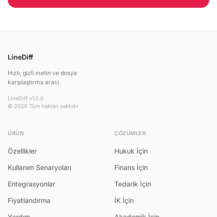
LineDiff
Hızlı, gizli metin ve dosya
karşılaştırma aracı.
LineDiff v1.0.0
© 2026 Tüm hakları saklıdır
ÜRÜN
ÇÖZÜMLER
Özellikler
Hukuk İçin
Kullanım Senaryoları
Finans İçin
Entegrasyonlar
Tedarik İçin
Fiyatlandırma
İK İçin
Yardım
Akademik İçin