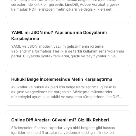
süreçlerinde kritik bir görevdir. LineDiff, Adobe Acrobat'a gerek
kalmadan PDF'lerinizden metin çıkarır ve değişiklikleri net
biçimde gösterir. Üstelik sıfır bilgi şifreleme ile gizli belgeleriniz
korunur.
YAML mı JSON mu? Yapılandırma Dosyalarını
Karşılaştırma
YAML ve JSON, modern yazılım geliştirmenin iki temel
yapılandırma formatıdır. Her ikisi de farklı kullanım senaryolarında
parlar. Bu yazıda syntax farklarını, güçlü ve zayıf yönlerini ve
LineDiff ile her ikisini nasıl etkili karşılaştırabileceğinizi
öğreneceksiniz.
Hukuki Belge İncelemesinde Metin Karşılaştırma
Avukatlar ve hukuk ekipleri için belge karşılaştırma, günlük iş
akışının vazgeçilmez bir parçasıdır. Sözleşme müzakereleri,
düzenleyici uyumluluk takibi ve savunma süreçlerinde LineDiff
nasıl yardımcı olur ve müvekkil gizliliğini nasıl korur öğrenin.
Online Diff Araçları Güvenli mi? Gizlilik Rehberi
Sözleşmeler, finansal raporlar veya tıbbi belgeler gibi hassas
içerikleri online diff araçlarına yüklemek ciddi gizlilik riskleri