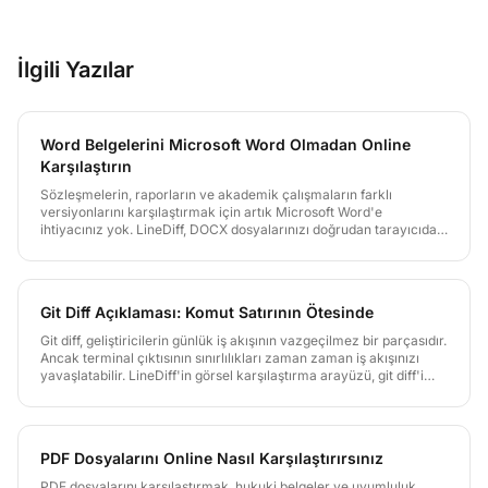
eklemeyi, silmeyi ve değişikliği anında görmenize olanak
tanır.
İlgili Yazılar
Word Belgelerini Microsoft Word Olmadan Online
Karşılaştırın
Sözleşmelerin, raporların ve akademik çalışmaların farklı
versiyonlarını karşılaştırmak için artık Microsoft Word'e
ihtiyacınız yok. LineDiff, DOCX dosyalarınızı doğrudan tarayıcıda
işler ve değişiklikleri net biçimde gösterir. Üstelik belgeleriniz sıfır
bilgi şifreleme ile korunur.
Git Diff Açıklaması: Komut Satırının Ötesinde
Git diff, geliştiricilerin günlük iş akışının vazgeçilmez bir parçasıdır.
Ancak terminal çıktısının sınırlılıkları zaman zaman iş akışınızı
yavaşlatabilir. LineDiff'in görsel karşılaştırma arayüzü, git diff'i
nasıl tamamladığını bu yazıda keşfedin.
PDF Dosyalarını Online Nasıl Karşılaştırırsınız
PDF dosyalarını karşılaştırmak, hukuki belgeler ve uyumluluk