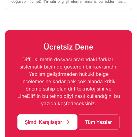
doğurabilir. LineDiff'in sıfır bilgi şifreleme mimarisi bu riskleri nasıl
ortadan kaldırıyor, kapsamlı biçimde inceleyeceğiz.
Ücretsiz Dene
Diff, iki metin dosyası arasındaki farkları
sistematik biçimde gösteren bir kavramdır.
Yazılım geliştirmeden hukuki belge
incelemesine kadar pek çok alanda kritik
öneme sahip olan diff teknolojisini ve
LineDiff'in bu teknolojiyi nasıl kullandığını bu
yazıda keşfedeceksiniz.
Şimdi Karşılaştır
Tüm Yazılar
arrow_forward