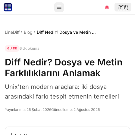
menu
home
🇹🇷
LineDiff
Blog
Diff Nedir? Dosya ve Metin Farklılıklarını Anlamak
chevron_right
chevron_right
6 dk okuma
GUIDE
Diff Nedir? Dosya ve Metin
Farklılıklarını Anlamak
Unix'ten modern araçlara: iki dosya
arasındaki farkı tespit etmenin temelleri
Yayınlanma:
26 Şubat 2026
Güncelleme:
2 Ağustos 2026