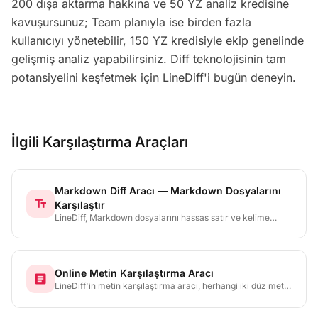
200 dışa aktarma hakkına ve 50 YZ analiz kredisine
kavuşursunuz; Team planıyla ise birden fazla
kullanıcıyı yönetebilir, 150 YZ kredisiyle ekip genelinde
gelişmiş analiz yapabilirsiniz. Diff teknolojisinin tam
potansiyelini keşfetmek için LineDiff'i bugün deneyin.
İlgili Karşılaştırma Araçları
Markdown Diff Aracı — Markdown Dosyalarını
text_fields
Karşılaştır
LineDiff, Markdown dosyalarını hassas satır ve kelime
düzeyinde diff vurgulama ile karşılaştırarak belge
düzenlemelerini, blog yazısı revizyonlarını ve README
değişikliklerini incelemeyi kolaylaştırır.
Online Metin Karşılaştırma Aracı
article
LineDiff'in metin karşılaştırma aracı, herhangi iki düz metin
belgesini yapıştırmanıza veya yüklemenize ve satır, kelime
ve karakter düzeyinde hassasiyetle vurgulanan her