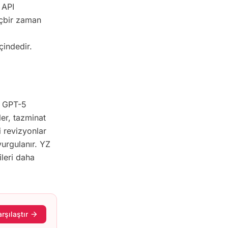
 API
içbir zaman
çindedir.
r. GPT-5
er, tazminat
i revizyonlar
vurgulanır. YZ
ileri daha
rşılaştır
arrow_forward