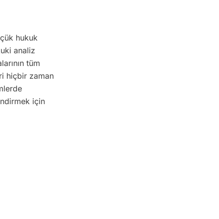
küçük hukuk
uki analiz
larının tüm
ri hiçbir zaman
mlerde
indirmek için