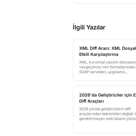
her eklemeyi, silmeyi ve
değişikliği satır satır, keli
kelime, hatta karakter ka
vurgular.
İlgili Yazılar
XML Diff Aracı: XML Dosyal
Etkili Karşılaştırma
XML, kurumsal yazılım dünyasını
vazgeçilmez veri formatlarından b
SOAP servisleri, uygulama
yapılandırmaları ve yerelleştirme
dosyaları XML ile yönetilir. LineDif
XML dosyalarınızı etkili biçimde
karşılaştırın ve farkları anında gö
2026'da Geliştiriciler için E
Diff Araçları
2026 yılında geliştiricilerin diff
araçlarından beklentileri değişti
gerektirmeyen web tabanlı çözüm
çoklu format desteği ve güvenlik
çıkıyor. Bu yazıda geliştirici odaklı
araçlarını karşılaştırıyor ve LineD