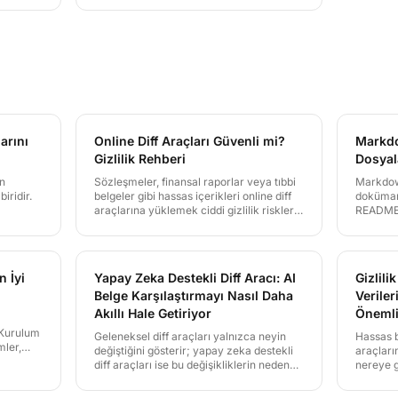
kurulumu gerektirmeksizin her
me
eklemeyi, silmeyi ve değişikliği
rakter
gösteren hassas, renk kodlu bir
diff sunar.
arını
Online Diff Araçları Güvenli mi?
Markdo
Gizlilik Rehberi
Dosyal
n
Sözleşmeler, finansal raporlar veya tıbbi
Markdow
iridir.
belgeler gibi hassas içerikleri online diff
dokümant
araçlarına yüklemek ciddi gizlilik riskleri
README d
doğurabilir. LineDiff'in sıfır bilgi şifreleme
teknik k
f ile
mimarisi bu riskleri nasıl ortadan
LineDiff
kaldırıyor, kapsamlı biçimde
karşılaş
rün.
inceleyeceğiz.
versiyonl
n İyi
Yapay Zeka Destekli Diff Aracı: AI
Gizlilik
Belge Karşılaştırmayı Nasıl Daha
Veriler
Akıllı Hale Getiriyor
Öneml
. Kurulum
Geleneksel diff araçları yalnızca neyin
Hassas b
ler,
değiştiğini gösterir; yapay zeka destekli
araçları
 ön plana
diff araçları ise bu değişikliklerin neden
nereye g
 diff
önemli olduğunu açıklar. LineDiff'in AI
sunucula
iff'in
analiz özelliği hukuki, finansal, teknik ve
saklar. L