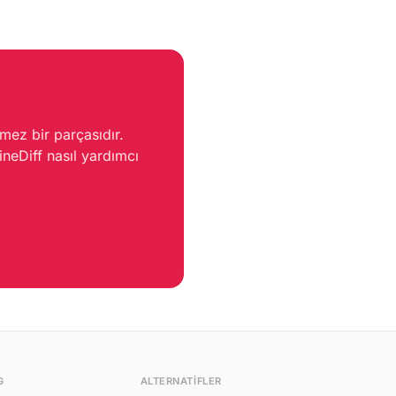
, istemci tarafı işleme ve
şı PWA desteği ile verileriniz her
zin kontrolünüzde kalır.
lmez bir parçasıdır.
neDiff nasıl yardımcı
G
ALTERNATIFLER