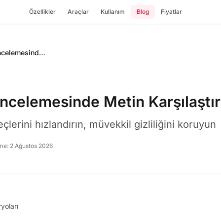
Özellikler
Araçlar
Kullanım
Blog
Fiyatlar
Hukuki Belge İncelemesinde Metin Karşılaştırma
İncelemesinde Metin Karşılaştı
lerini hızlandırın, müvekkil gizliliğini koruyun
me:
2 Ağustos 2026
yoları