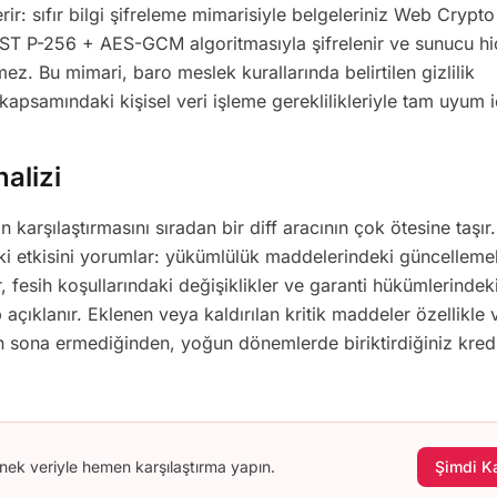
ir: sıfır bilgi şifreleme mimarisiyle belgeleriniz Web Crypto
NIST P-256 + AES-GCM algoritmasıyla şifrelenir ve sunucu h
ez. Bu mimari, baro meslek kurallarında belirtilen gizlilik
apsamındaki kişisel veri işleme gereklilikleriyle tam uyum i
alizi
n karşılaştırmasını sıradan bir diff aracının çok ötesine taşı
uki etkisini yorumlar: yükümlülük maddelerindeki güncellemel
ar, fesih koşullarındaki değişiklikler ve garanti hükümlerindek
p açıklanır. Eklenen veya kaldırılan kritik maddeler özellikle 
an sona ermediğinden, yoğun dönemlerde biriktirdiğiniz kred
nek veriyle hemen karşılaştırma yapın.
Şimdi Ka