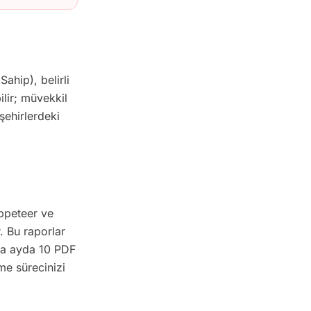
Sahip), belirli
ilir; müvekkil
şehirlerdeki
uppeteer ve
. Bu raporlar
da ayda 10 PDF
me sürecinizi