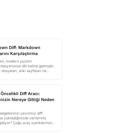
wn Diff: Markdown
arını Karşılaştırma
n, modern yazılım
asyonunun dili haline gelmiştir.
osyaları, wiki sayfaları ve
ılavuzlar Markdown ile yazılır.
 ile Markdown dosyalarınızı
tırın ve dokümantasyon
arınızı etkili biçimde yönetin.
 Öncelikli Diff Aracı:
inizin Nereye Gittiği Neden
i
elgelerinizi çevrimiçi diff
na yüklediğinizde verileriniz
idiyor? Çoğu araç içeriklerinizi
rında düz metin olarak işler ve
ineDiff'in sıfır bilgi şifreleme