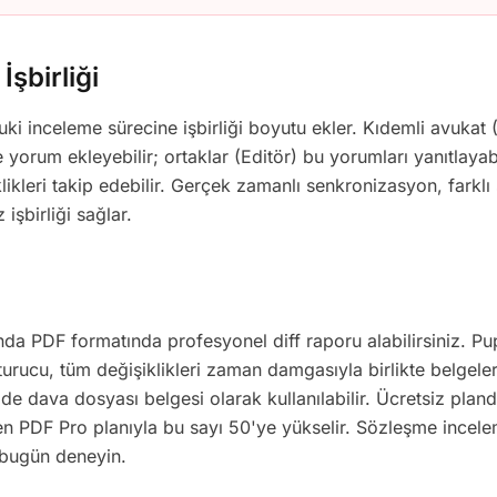
İşbirliği
uki inceleme sürecine işbirliği boyutu ekler. Kıdemli avukat (
 yorum ekleyebilir; ortaklar (Editör) bu yorumları yanıtlayab
klikleri takip edebilir. Gerçek zamanlı senkronizasyon, farklı 
işbirliği sağlar.
da PDF formatında profesyonel diff raporu alabilirsiniz. P
rucu, tüm değişiklikleri zaman damgasıyla birlikte belgeler
 dava dosyası belgesi olarak kullanılabilir. Ücretsiz plan
n PDF Pro planıyla bu sayı 50'ye yükselir. Sözleşme incele
 bugün deneyin.