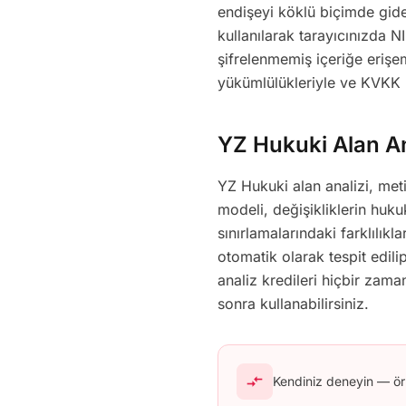
endişeyi köklü biçimde gider
kullanılarak tarayıcınızda 
şifrelenmemiş içeriğe erişem
yükümlülükleriyle ve KVKK k
YZ Hukuki Alan An
YZ Hukuki alan analizi, meti
modeli, değişikliklerin huk
sınırlamalarındaki farklılıkl
otomatik olarak tespit edili
analiz kredileri hiçbir zam
sonra kullanabilirsiniz.
compare_arrows
Kendiniz deneyin — ör