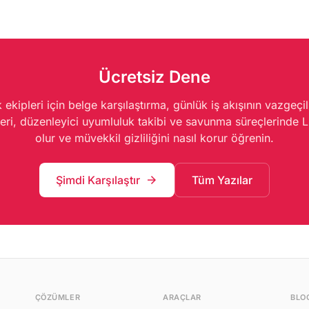
z.
akademik belgelerdeki değişiklikleri alan
mimarisi
uzmanlığıyla yorumlar ve eyleme
çevrimdı
dönüştürülebilir öneriler sunar.
zaman si
Ücretsiz Dene
ekipleri için belge karşılaştırma, günlük iş akışının vazgeçi
i, düzenleyici uyumluluk takibi ve savunma süreçlerinde Li
olur ve müvekkil gizliliğini nasıl korur öğrenin.
Şimdi Karşılaştır
Tüm Yazılar
arrow_forward
ÇÖZÜMLER
ARAÇLAR
BLO