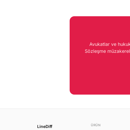
avantajlarını detaylıca inceliyoru
Avukatlar ve hukuk 
Sözleşme müzakereler
ÜRÜN
LineDiff