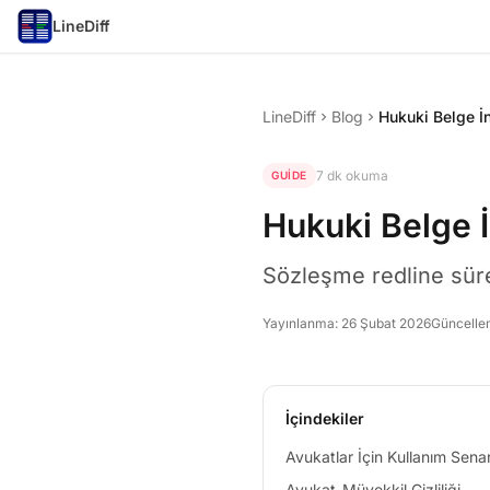
LineDiff
LineDiff
Blog
chevron_right
chevron_right
7 dk okuma
GUIDE
Hukuki Belge 
Sözleşme redline süreç
Yayınlanma:
26 Şubat 2026
Güncelle
İçindekiler
Avukatlar İçin Kullanım Senar
Avukat-Müvekkil Gizliliği