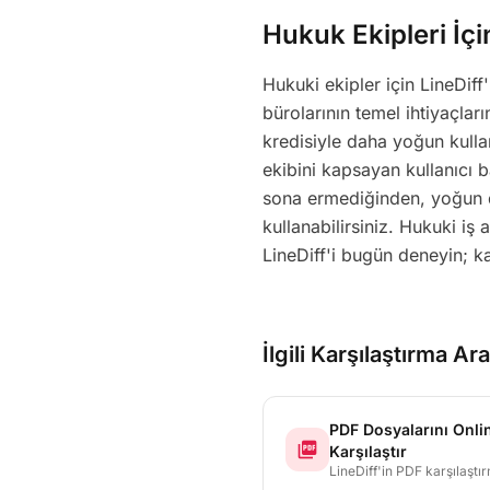
Hukuk Ekipleri İçi
Hukuki ekipler için LineDiff
bürolarının temel ihtiyaçlar
kredisiyle daha yoğun kulla
ekibini kapsayan kullanıcı 
sona ermediğinden, yoğun d
kullanabilirsiniz. Hukuki iş
LineDiff'i bugün deneyin; k
İlgili Karşılaştırma Ara
PDF Dosyalarını Onli
picture_as_pdf
Karşılaştır
LineDiff'in PDF karşılaştı
her iki dosyadan metin çık