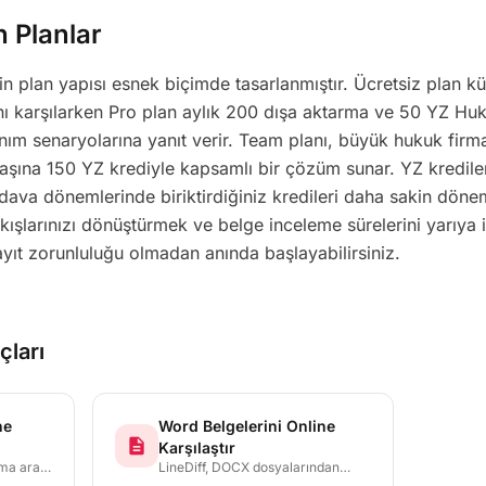
n Planlar
'in plan yapısı esnek biçimde tasarlanmıştır. Ücretsiz plan 
ını karşılarken Pro plan aylık 200 dışa aktarma ve 50 YZ Huk
nım senaryolarına yanıt verir. Team planı, büyük hukuk firma
başına 150 YZ krediyle kapsamlı bir çözüm sunar. YZ kredile
ava dönemlerinde biriktirdiğiniz kredileri daha sakin döne
 akışlarınızı dönüştürmek ve belge inceleme sürelerini yarıya 
ayıt zorunluluğu olmadan anında başlayabilirsiniz.
çları
ne
Word Belgelerini Online
description
Karşılaştır
rma aracı
LineDiff, DOCX dosyalarından
arır ve
metin çıkarır ve Microsoft Word