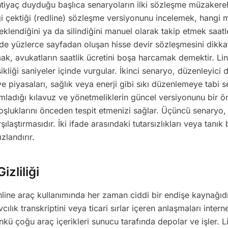
ihtiyaç duyduğu başlıca senaryoların ilki sözleşme müzakerele
zgi çektiği (redline) sözleşme versiyonunu incelemek, hangi 
n eklendiğini ya da silindiğini manuel olarak takip etmek saatler
de yüzlerce sayfadan oluşan hisse devir sözleşmesini dikka
amak, avukatların saatlik ücretini boşa harcamak demektir. Li
ikliği saniyeler içinde vurgular. İkinci senaryo, düzenleyici d
ye piyasaları, sağlık veya enerji gibi sıkı düzenlemeye tabi s
mladığı kılavuz ve yönetmeliklerin güncel versiyonunu bir ö
oşluklarını önceden tespit etmenizi sağlar. Üçüncü senaryo
şılaştırmasıdır. İki ifade arasındaki tutarsızlıkları veya tanık
ızlandırır.
zliliği
online araç kullanımında her zaman ciddi bir endişe kaynağıd
vcılık transkriptini veya ticari sırlar içeren anlaşmaları inter
nkü çoğu araç içerikleri sunucu tarafında depolar ve işler. L